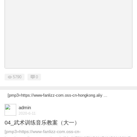
5790
0
[pmp3=https://www-fanlizz-com.oss-cn-hongkong.aliy ...
admin
2020-6-11
04_武术训练音乐教案（大一）
[pmp3=https://www-fanlizz-com.oss-cn-