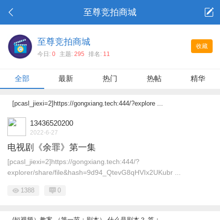
至尊竞拍商城
至尊竞拍商城
收藏
今日:
0
主题:
295
排名:
11
全部
最新
热门
热帖
精华
[pcasl_jiexi=2]https://gongxiang.tech:444/?explore ...
13436520200
2022-6-27
电视剧《余罪》第一集
[pcasl_jiexi=2]https://gongxiang.tech:444/?
explorer/share/file&hash=9d94_QtevG8qHVIx2UKubr ...
1388
0
(短视频）教案 （第一节：剧本） 什么是剧本？ 答： ...