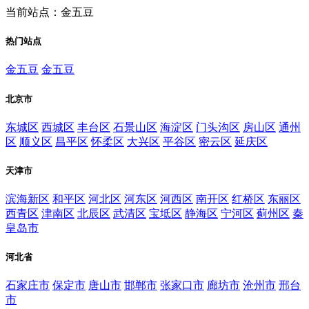
当前站点：金五豆
热门站点
金五豆
金五豆
北京市
东城区
西城区
丰台区
石景山区
海淀区
门头沟区
房山区
通州
区
顺义区
昌平区
怀柔区
大兴区
平谷区
密云区
延庆区
天津市
滨海新区
和平区
河北区
河东区
河西区
南开区
红桥区
东丽区
西青区
津南区
北辰区
武清区
宝坻区
静海区
宁河区
蓟州区
秦
皇岛市
河北省
石家庄市
保定市
唐山市
邯郸市
张家口市
廊坊市
沧州市
邢台
市