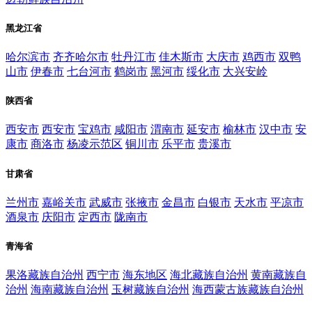
黑龙江省
哈尔滨市
齐齐哈尔市
牡丹江市
佳木斯市
大庆市
鸡西市
双鸭
山市
伊春市
七台河市
鹤岗市
黑河市
绥化市
大兴安岭
陕西省
西安市
西安市
宝鸡市
咸阳市
渭南市
延安市
榆林市
汉中市
安
康市
商洛市
杨凌示范区
铜川市
乐平市
贵溪市
甘肃省
兰州市
嘉峪关市
武威市
张掖市
金昌市
白银市
天水市
平凉市
酒泉市
庆阳市
定西市
陇南市
青海省
果洛藏族自治州
西宁市
海东地区
海北藏族自治州
黄南藏族自
治州
海南藏族自治州
玉树藏族自治州
海西蒙古族藏族自治州