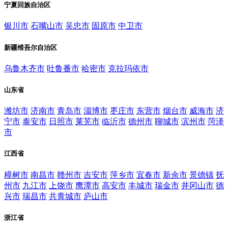
宁夏回族自治区
银川市
石嘴山市
吴忠市
固原市
中卫市
新疆维吾尔自治区
乌鲁木齐市
吐鲁番市
哈密市
克拉玛依市
山东省
潍坊市
济南市
青岛市
淄博市
枣庄市
东营市
烟台市
威海市
济
宁市
泰安市
日照市
莱芜市
临沂市
德州市
聊城市
滨州市
菏泽
市
江西省
樟树市
南昌市
赣州市
吉安市
萍乡市
宜春市
新余市
景德镇
抚
州市
九江市
上饶市
鹰潭市
高安市
丰城市
瑞金市
井冈山市
德
兴市
瑞昌市
共青城市
庐山市
浙江省