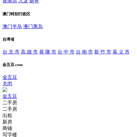
香港岛
九龙
新界
澳门特别行政区
澳门半岛
澳门离岛
台湾省
台 北 市
高 雄 市
基 隆 市
台 中 市
台 南 市
新 竹 市
嘉 义 市
金五豆.com
金五豆
关闭
金五豆
二手房
二手房
出租
新房
商铺
写字楼