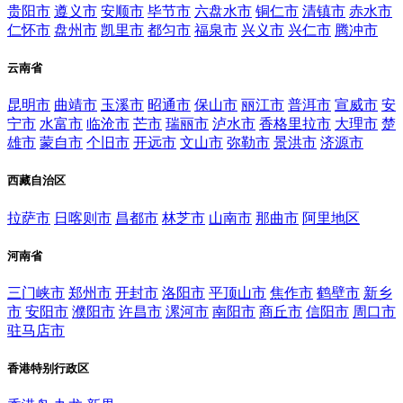
贵阳市
遵义市
安顺市
毕节市
六盘水市
铜仁市
清镇市
赤水市
仁怀市
盘州市
凯里市
都匀市
福泉市
兴义市
兴仁市
腾冲市
云南省
昆明市
曲靖市
玉溪市
昭通市
保山市
丽江市
普洱市
宣威市
安
宁市
水富市
临沧市
芒市
瑞丽市
泸水市
香格里拉市
大理市
楚
雄市
蒙自市
个旧市
开远市
文山市
弥勒市
景洪市
济源市
西藏自治区
拉萨市
日喀则市
昌都市
林芝市
山南市
那曲市
阿里地区
河南省
三门峡市
郑州市
开封市
洛阳市
平顶山市
焦作市
鹤壁市
新乡
市
安阳市
濮阳市
许昌市
漯河市
南阳市
商丘市
信阳市
周口市
驻马店市
香港特别行政区