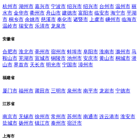
杭州市
湖州市
嘉兴市
宁波市
绍兴市
绍兴市
台州市
温州市
丽
水市
金华市
衢州市
舟山市
建德市
富阳市
临安市
海宁市
平湖
市
桐乡市
余姚市
慈溪市
奉化市
诸暨市
上虞市
嵊州市
临海市
温岭市
瑞安市
乐清市
龙泉市
安徽省
合肥市
淮北市
亳州市
宿州市
蚌埠市
阜阳市
淮南市
滁州市
马
鞍山市
芜湖市
宣城市
铜陵市
池州市
安庆市
黄山市
桐城市
潜
山市
界首市
天长市
明光市
宁国市
漳州市
福建省
厦门市
福州市
莆田市
三明市
泉州市
南平市
龙岩市
宁德市
江苏省
南京市
无锡市
徐州市
常州市
苏州市
南通市
连云港市
淮安市
盐城市
扬州市
镇江市
泰州市
宿迁市
上海市