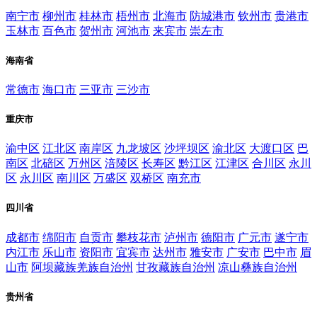
南宁市
柳州市
桂林市
梧州市
北海市
防城港市
钦州市
贵港市
玉林市
百色市
贺州市
河池市
来宾市
崇左市
海南省
常德市
海口市
三亚市
三沙市
重庆市
渝中区
江北区
南岸区
九龙坡区
沙坪坝区
渝北区
大渡口区
巴
南区
北碚区
万州区
涪陵区
长寿区
黔江区
江津区
合川区
永川
区
永川区
南川区
万盛区
双桥区
南充市
四川省
成都市
绵阳市
自贡市
攀枝花市
泸州市
德阳市
广元市
遂宁市
内江市
乐山市
资阳市
宜宾市
达州市
雅安市
广安市
巴中市
眉
山市
阿坝藏族羌族自治州
甘孜藏族自治州
凉山彝族自治州
贵州省