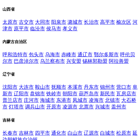
山西省
太原市
古交市
大同市
阳泉市
潞城市
长治市
高平市
榆次区
河
津市
原平市
临汾市
侯马市
孝义市
内蒙古自治区
呼和浩特市
包头市
乌海市
赤峰市
通辽市
鄂尔多斯市
呼伦贝
尔市
巴彦淖尔市
乌兰察布市
兴安盟
锡林郭勒盟
阿拉善盟
辽宁省
沈阳市
大连市
鞍山市
抚顺市
本溪市
丹东市
锦州市
营口市
阜
新市
辽阳市
盘锦市
铁岭市
朝阳市
葫芦岛市
新民市
瓦房店市
普兰店市
庄河市
海城市
东港市
凤城市
凌海市
北镇市
大石桥
市
灯塔市
调兵山市
开原市
凌源市
北票市
兴城市
盖州市
吉林省
长春市
吉林市
四平市
通化市
白山市
辽源市
白城市
松原市
延
边朝鲜族自治州