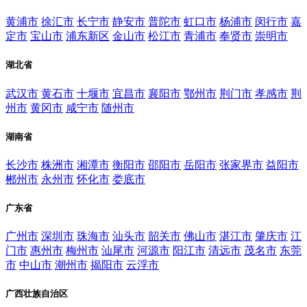
黄浦市
徐汇市
长宁市
静安市
普陀市
虹口市
杨浦市
闵行市
嘉
定市
宝山市
浦东新区
金山市
松江市
青浦市
奉贤市
崇明市
湖北省
武汉市
黄石市
十堰市
宜昌市
襄阳市
鄂州市
荆门市
孝感市
荆
州市
黄冈市
咸宁市
随州市
湖南省
长沙市
株洲市
湘潭市
衡阳市
邵阳市
岳阳市
张家界市
益阳市
郴州市
永州市
怀化市
娄底市
广东省
广州市
深圳市
珠海市
汕头市
韶关市
佛山市
湛江市
肇庆市
江
门市
惠州市
梅州市
汕尾市
河源市
阳江市
清远市
茂名市
东莞
市
中山市
潮州市
揭阳市
云浮市
广西壮族自治区