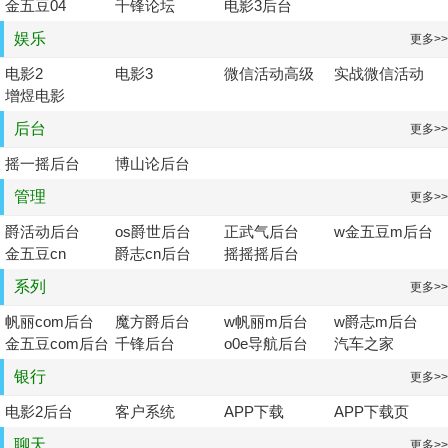
金五豆04
千锋论坛
电影3后台
娱乐
更多>>
电影2
电影3
微信活动高级
实战微信活动
增煜电影
后台
更多>>
摇一摇后台
博山论后台
管理
更多>>
爵活动后台
os爵世后台
正武气后台
w金五豆m后台
金五豆cn
爵志cn后台
摇摇摇后台
系列
更多>>
帆丽com后台
魔方爵后台
w帆丽m后台
w爵志m后台
金五豆com后台
千锋后台
o0e导航后台
汽车之家
银行
更多>>
电影2后台
客户系统
APP下载
APP下载页
聊天
更多>>