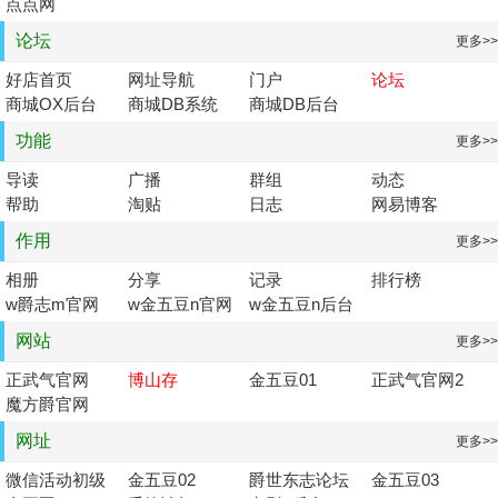
点点网
论坛
更多>>
好店首页
网址导航
门户
论坛
商城OX后台
商城DB系统
商城DB后台
功能
更多>>
导读
广播
群组
动态
帮助
淘贴
日志
网易博客
作用
更多>>
相册
分享
记录
排行榜
w爵志m官网
w金五豆n官网
w金五豆n后台
网站
更多>>
正武气官网
博山存
金五豆01
正武气官网2
魔方爵官网
网址
更多>>
微信活动初级
金五豆02
爵世东志论坛
金五豆03