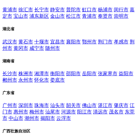
黄浦市
徐汇市
长宁市
静安市
普陀市
虹口市
杨浦市
闵行市
嘉
定市
宝山市
浦东新区
金山市
松江市
青浦市
奉贤市
崇明市
湖北省
武汉市
黄石市
十堰市
宜昌市
襄阳市
鄂州市
荆门市
孝感市
荆
州市
黄冈市
咸宁市
随州市
湖南省
长沙市
株洲市
湘潭市
衡阳市
邵阳市
岳阳市
张家界市
益阳市
郴州市
永州市
怀化市
娄底市
广东省
广州市
深圳市
珠海市
汕头市
韶关市
佛山市
湛江市
肇庆市
江
门市
惠州市
梅州市
汕尾市
河源市
阳江市
清远市
茂名市
东莞
市
中山市
潮州市
揭阳市
云浮市
广西壮族自治区