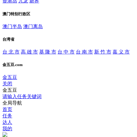
香港岛
九龙
新界
澳门特别行政区
澳门半岛
澳门离岛
台湾省
台 北 市
高 雄 市
基 隆 市
台 中 市
台 南 市
新 竹 市
嘉 义 市
金五豆.com
金五豆
关闭
金五豆
请输入任务关键词
全局导航
首页
任务
达人
我的