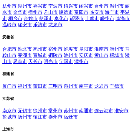
杭州市
湖州市
嘉兴市
宁波市
绍兴市
绍兴市
台州市
温州市
丽
水市
金华市
衢州市
舟山市
建德市
富阳市
临安市
海宁市
平湖
市
桐乡市
余姚市
慈溪市
奉化市
诸暨市
上虞市
嵊州市
临海市
温岭市
瑞安市
乐清市
龙泉市
安徽省
合肥市
淮北市
亳州市
宿州市
蚌埠市
阜阳市
淮南市
滁州市
马
鞍山市
芜湖市
宣城市
铜陵市
池州市
安庆市
黄山市
桐城市
潜
山市
界首市
天长市
明光市
宁国市
漳州市
福建省
厦门市
福州市
莆田市
三明市
泉州市
南平市
龙岩市
宁德市
江苏省
南京市
无锡市
徐州市
常州市
苏州市
南通市
连云港市
淮安市
盐城市
扬州市
镇江市
泰州市
宿迁市
上海市