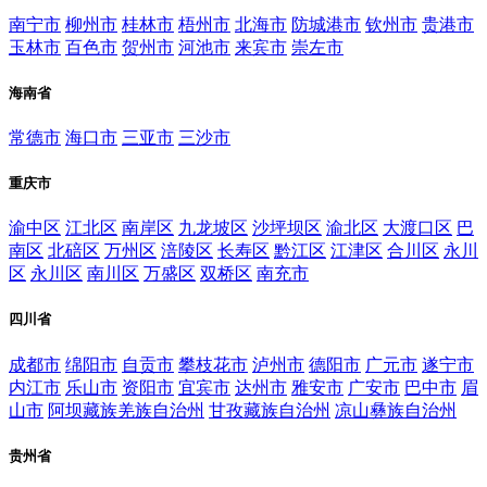
南宁市
柳州市
桂林市
梧州市
北海市
防城港市
钦州市
贵港市
玉林市
百色市
贺州市
河池市
来宾市
崇左市
海南省
常德市
海口市
三亚市
三沙市
重庆市
渝中区
江北区
南岸区
九龙坡区
沙坪坝区
渝北区
大渡口区
巴
南区
北碚区
万州区
涪陵区
长寿区
黔江区
江津区
合川区
永川
区
永川区
南川区
万盛区
双桥区
南充市
四川省
成都市
绵阳市
自贡市
攀枝花市
泸州市
德阳市
广元市
遂宁市
内江市
乐山市
资阳市
宜宾市
达州市
雅安市
广安市
巴中市
眉
山市
阿坝藏族羌族自治州
甘孜藏族自治州
凉山彝族自治州
贵州省