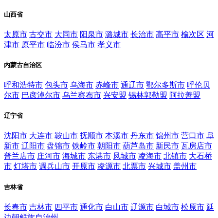
山西省
太原市
古交市
大同市
阳泉市
潞城市
长治市
高平市
榆次区
河
津市
原平市
临汾市
侯马市
孝义市
内蒙古自治区
呼和浩特市
包头市
乌海市
赤峰市
通辽市
鄂尔多斯市
呼伦贝
尔市
巴彦淖尔市
乌兰察布市
兴安盟
锡林郭勒盟
阿拉善盟
辽宁省
沈阳市
大连市
鞍山市
抚顺市
本溪市
丹东市
锦州市
营口市
阜
新市
辽阳市
盘锦市
铁岭市
朝阳市
葫芦岛市
新民市
瓦房店市
普兰店市
庄河市
海城市
东港市
凤城市
凌海市
北镇市
大石桥
市
灯塔市
调兵山市
开原市
凌源市
北票市
兴城市
盖州市
吉林省
长春市
吉林市
四平市
通化市
白山市
辽源市
白城市
松原市
延
边朝鲜族自治州