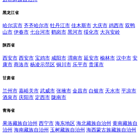
黑龙江省
哈尔滨市
齐齐哈尔市
牡丹江市
佳木斯市
大庆市
鸡西市
双鸭
山市
伊春市
七台河市
鹤岗市
黑河市
绥化市
大兴安岭
陕西省
西安市
西安市
宝鸡市
咸阳市
渭南市
延安市
榆林市
汉中市
安
康市
商洛市
杨凌示范区
铜川市
乐平市
贵溪市
甘肃省
兰州市
嘉峪关市
武威市
张掖市
金昌市
白银市
天水市
平凉市
酒泉市
庆阳市
定西市
陇南市
青海省
果洛藏族自治州
西宁市
海东地区
海北藏族自治州
黄南藏族自
治州
海南藏族自治州
玉树藏族自治州
海西蒙古族藏族自治州