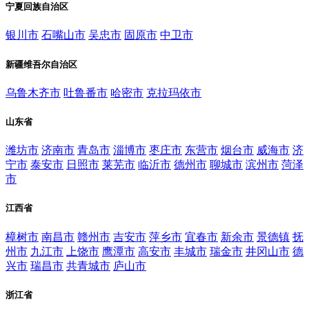
宁夏回族自治区
银川市
石嘴山市
吴忠市
固原市
中卫市
新疆维吾尔自治区
乌鲁木齐市
吐鲁番市
哈密市
克拉玛依市
山东省
潍坊市
济南市
青岛市
淄博市
枣庄市
东营市
烟台市
威海市
济
宁市
泰安市
日照市
莱芜市
临沂市
德州市
聊城市
滨州市
菏泽
市
江西省
樟树市
南昌市
赣州市
吉安市
萍乡市
宜春市
新余市
景德镇
抚
州市
九江市
上饶市
鹰潭市
高安市
丰城市
瑞金市
井冈山市
德
兴市
瑞昌市
共青城市
庐山市
浙江省