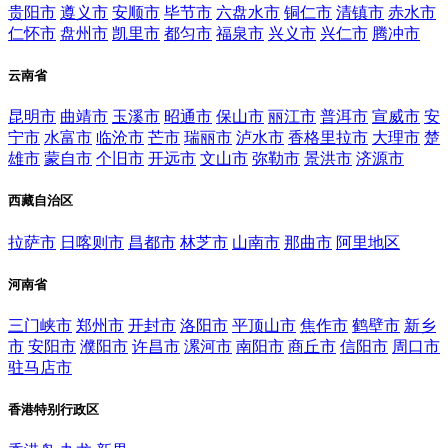
贵阳市
遵义市
安顺市
毕节市
六盘水市
铜仁市
清镇市
赤水市
仁怀市
盘州市
凯里市
都匀市
福泉市
兴义市
兴仁市
腾冲市
云南省
昆明市
曲靖市
玉溪市
昭通市
保山市
丽江市
普洱市
宣威市
安
宁市
水富市
临沧市
芒市
瑞丽市
泸水市
香格里拉市
大理市
楚
雄市
蒙自市
个旧市
开远市
文山市
弥勒市
景洪市
济源市
西藏自治区
拉萨市
日喀则市
昌都市
林芝市
山南市
那曲市
阿里地区
河南省
三门峡市
郑州市
开封市
洛阳市
平顶山市
焦作市
鹤壁市
新乡
市
安阳市
濮阳市
许昌市
漯河市
南阳市
商丘市
信阳市
周口市
驻马店市
香港特别行政区