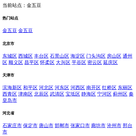
当前站点：金五豆
热门站点
金五豆
金五豆
北京市
东城区
西城区
丰台区
石景山区
海淀区
门头沟区
房山区
通州
区
顺义区
昌平区
怀柔区
大兴区
平谷区
密云区
延庆区
天津市
滨海新区
和平区
河北区
河东区
河西区
南开区
红桥区
东丽区
西青区
津南区
北辰区
武清区
宝坻区
静海区
宁河区
蓟州区
秦
皇岛市
河北省
石家庄市
保定市
唐山市
邯郸市
张家口市
廊坊市
沧州市
邢台
市