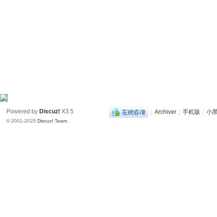
Powered by
Discuz!
X3.5
|
Archiver
|
手机版
|
小
© 2001-2025
Discuz! Team
.