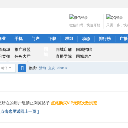
微信扫码，快速开始
只需一步，快
商业
手机
门户
下载
群组
动态
排行榜
广播
同
筹商城
推广联盟
同城店铺
同城招聘
城
分竞拍
任务大厅
直播学院
同城房产
IP会员
APP下载
热搜:
活动
交友
discuz
帖子
搜
索
您所在的用户组禁止浏览帖子
点此购买VIP无限次数浏览
[ 点击这里返回上一页 ]