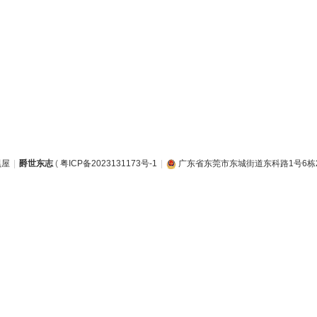
黑屋
|
爵世东志
(
粤ICP备2023131173号-1
|
广东省东莞市东城街道东科路1号6栋20