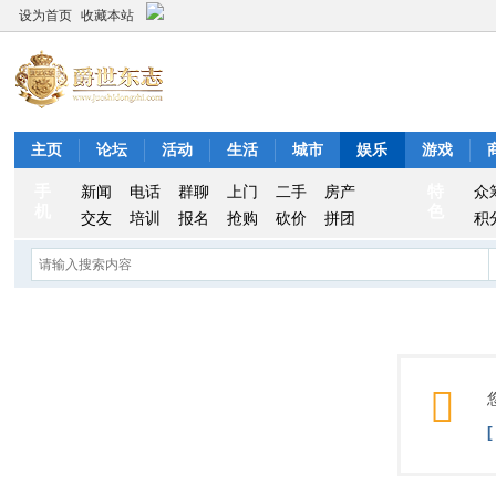
设为首页
收藏本站
主页
论坛
活动
生活
城市
娱乐
游戏
手
特
新闻
电话
群聊
上门
二手
房产
众
机
色
交友
培训
报名
抢购
砍价
拼团
积
V